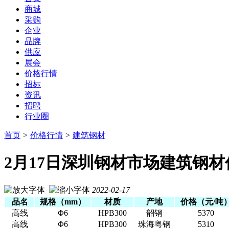
商城
采购
企业
品牌
供应
展会
价格行情
招标
资讯
招聘
行业圈
首页
>
价格行情
>
建筑钢材
2月17日深圳钢材市场建筑钢
2022-02-17
品名
规格（mm）
材质
产地
价格（元/吨
高线
Φ6
HPB300
韶钢
5370
高线
Φ6
HPB300
珠海粤钢
5310