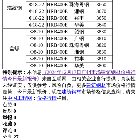
Φ18-22
HRB400E
珠海粤钢
3660
螺纹钢
Φ18-22
HRB400E
湘钢
3670
Φ18-22
HRB400E
裕丰
3650
Φ18-22
HRB400E
华美
3640
Φ8-10
HRB400E
韶钢
3830
Φ8-10
HRB400E
广钢
3810
Φ8-10
HRB400E
珠海粤钢
3820
盘螺
Φ8-10
HRB400E
湘钢
3830
Φ8-10
HRB400E
裕丰
3810
Φ8-10
HRB400E
华美
3800
特别提示：
本信息
《2024年12月17日广州市场建筑钢材价格行
情今日最新报价》
来自互联网，由相关企业自行提供，真实性
未经证实，仅供参考，风险自负。更多
建筑钢材
市场价格行情
走势，今日最新报价，现在
建筑钢材
市场价格信息查询，请关
注
中国工程网
：
价格行情
栏目。
点赞
0
反对
0
举报 0
收藏 0
评论
0
分享
27