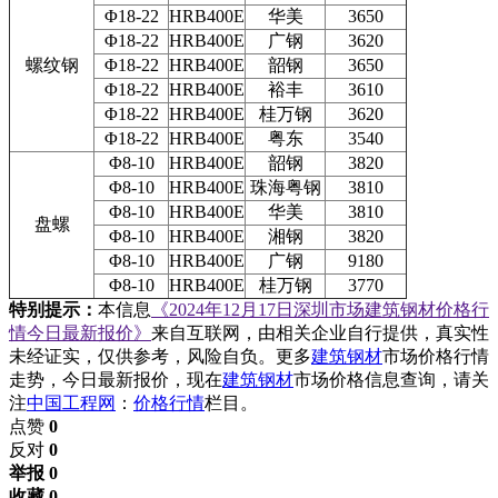
Φ18-22
HRB400E
华美
3650
Φ18-22
HRB400E
广钢
3620
螺纹钢
Φ18-22
HRB400E
韶钢
3650
Φ18-22
HRB400E
裕丰
3610
Φ18-22
HRB400E
桂万钢
3620
Φ18-22
HRB400E
粤东
3540
Φ8-10
HRB400E
韶钢
3820
Φ8-10
HRB400E
珠海粤钢
3810
Φ8-10
HRB400E
华美
3810
盘螺
Φ8-10
HRB400E
湘钢
3820
Φ8-10
HRB400E
广钢
9180
Φ8-10
HRB400E
桂万钢
3770
特别提示：
本信息
《2024年12月17日深圳市场建筑钢材价格行
情今日最新报价》
来自互联网，由相关企业自行提供，真实性
未经证实，仅供参考，风险自负。更多
建筑钢材
市场价格行情
走势，今日最新报价，现在
建筑钢材
市场价格信息查询，请关
注
中国工程网
：
价格行情
栏目。
点赞
0
反对
0
举报 0
收藏 0