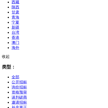
西藏
陕西
甘肃
青海
宁夏
新疆
台湾
香港
澳门
海外
收起
类型：
全部
公开招标
询价招标
资格预审
谈判磋商
邀请招标
补充更正