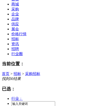
商城
采购
企业
品牌
供应
展会
价格行情
招标
资讯
招聘
行业圈
当前位置：
首页
>
招标
>
采购招标
找到
30
结果
已选：
行业：