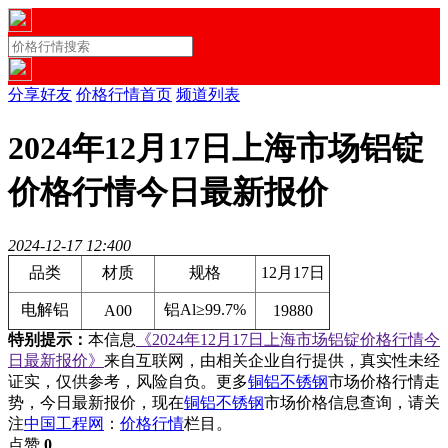
分享好友
价格行情首页
频道列表
2024年12月17日上海市场铝锭
价格行情今日最新报价
2024-12-17 12:40
0
品类
材质
规格
12月17日
电解铝
铝Al≥99.7%
A00
19880
特别提示：
本信息
《2024年12月17日上海市场铝锭价格行情今
日最新报价》
来自互联网，由相关企业自行提供，真实性未经
证实，仅供参考，风险自负。更多
铜铝不锈钢
市场价格行情走
势，今日最新报价，现在
铜铝不锈钢
市场价格信息查询，请关
注
中国工程网
：
价格行情
栏目。
点赞
0