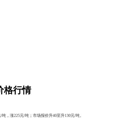
铜价格行情
5元/吨，涨225元/吨；市场报价升40至升130元/吨。