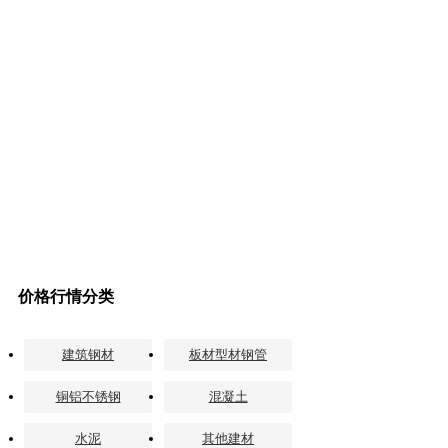
价格行情分类
建筑钢材
板材型材钢管
铜铝不锈钢
混凝土
水泥
其他建材