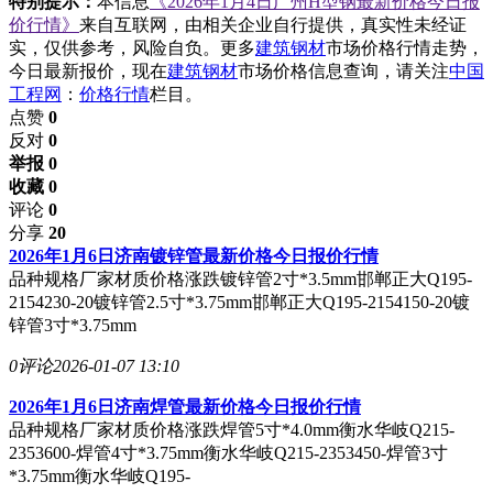
特别提示：
本信息
《2026年1月4日广州H型钢最新价格今日报
价行情》
来自互联网，由相关企业自行提供，真实性未经证
实，仅供参考，风险自负。更多
建筑钢材
市场价格行情走势，
今日最新报价，现在
建筑钢材
市场价格信息查询，请关注
中国
工程网
：
价格行情
栏目。
点赞
0
反对
0
举报 0
收藏 0
评论
0
分享
20
2026年1月6日济南镀锌管最新价格今日报价行情
品种规格厂家材质价格涨跌镀锌管2寸*3.5mm邯郸正大Q195-
2154230-20镀锌管2.5寸*3.75mm邯郸正大Q195-2154150-20镀
锌管3寸*3.75mm
0评论
2026-01-07 13:10
2026年1月6日济南焊管最新价格今日报价行情
品种规格厂家材质价格涨跌焊管5寸*4.0mm衡水华岐Q215-
2353600-焊管4寸*3.75mm衡水华岐Q215-2353450-焊管3寸
*3.75mm衡水华岐Q195-