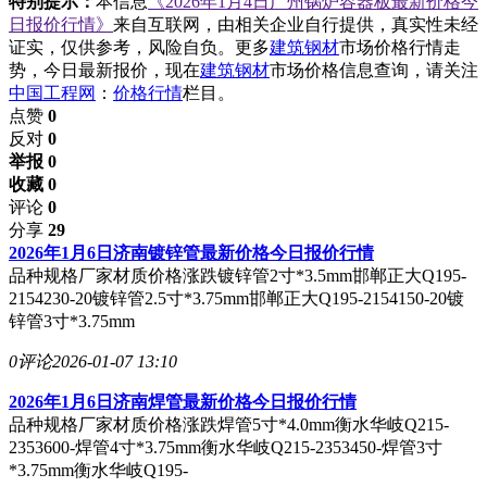
特别提示：
本信息
《2026年1月4日广州锅炉容器板最新价格今
日报价行情》
来自互联网，由相关企业自行提供，真实性未经
证实，仅供参考，风险自负。更多
建筑钢材
市场价格行情走
势，今日最新报价，现在
建筑钢材
市场价格信息查询，请关注
中国工程网
：
价格行情
栏目。
点赞
0
反对
0
举报 0
收藏 0
评论
0
分享
29
2026年1月6日济南镀锌管最新价格今日报价行情
品种规格厂家材质价格涨跌镀锌管2寸*3.5mm邯郸正大Q195-
2154230-20镀锌管2.5寸*3.75mm邯郸正大Q195-2154150-20镀
锌管3寸*3.75mm
0评论
2026-01-07 13:10
2026年1月6日济南焊管最新价格今日报价行情
品种规格厂家材质价格涨跌焊管5寸*4.0mm衡水华岐Q215-
2353600-焊管4寸*3.75mm衡水华岐Q215-2353450-焊管3寸
*3.75mm衡水华岐Q195-