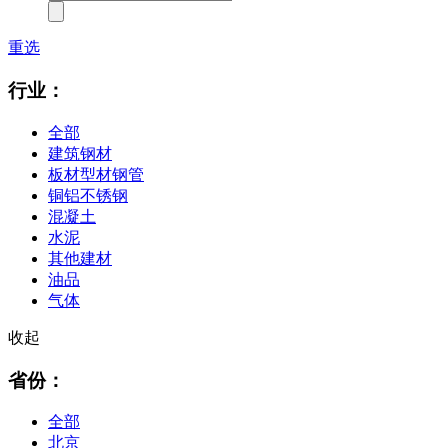
重选
行业：
全部
建筑钢材
板材型材钢管
铜铝不锈钢
混凝土
水泥
其他建材
油品
气体
收起
省份：
全部
北京