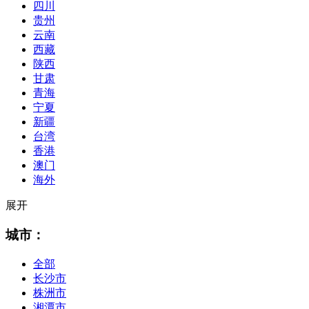
四川
贵州
云南
西藏
陕西
甘肃
青海
宁夏
新疆
台湾
香港
澳门
海外
展开
城市：
全部
长沙市
株洲市
湘潭市