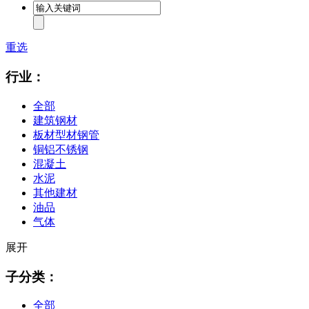
重选
行业：
全部
建筑钢材
板材型材钢管
铜铝不锈钢
混凝土
水泥
其他建材
油品
气体
展开
子分类：
全部