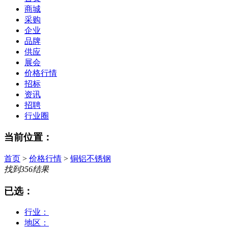
商城
采购
企业
品牌
供应
展会
价格行情
招标
资讯
招聘
行业圈
当前位置：
首页
>
价格行情
>
铜铝不锈钢
找到
356
结果
已选：
行业：
地区：