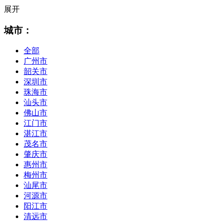
展开
城市：
全部
广州市
韶关市
深圳市
珠海市
汕头市
佛山市
江门市
湛江市
茂名市
肇庆市
惠州市
梅州市
汕尾市
河源市
阳江市
清远市