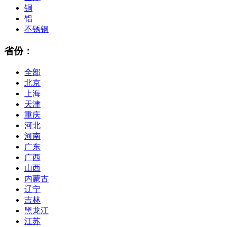
铜
铝
不锈钢
省份：
全部
北京
上海
天津
重庆
河北
河南
广东
广西
山西
内蒙古
辽宁
吉林
黑龙江
江苏