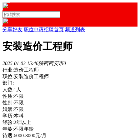
分享好友
职位申请
招聘首页
频道列表
安装造价工程师
2025-01-03 15:46
陕西西安市
0
行业:造价工程师
职位:安装造价工程师
部门:
人数:1人
性质:不限
性别:不限
婚姻:不限
学历:本科
经验:2年以上
年龄:不限年龄
待遇:6000-8000元/月