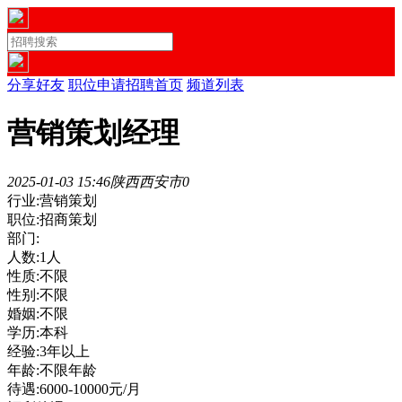
分享好友
职位申请
招聘首页
频道列表
营销策划经理
2025-01-03 15:46
陕西西安市
0
行业:营销策划
职位:招商策划
部门:
人数:1人
性质:不限
性别:不限
婚姻:不限
学历:本科
经验:3年以上
年龄:不限年龄
待遇:6000-10000元/月