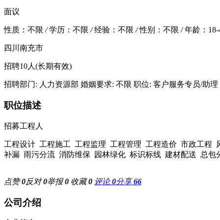
面议
性质：不限
/
学历：不限
/
经验：不限
/
性别：不限
/
年龄：18-
四川南充市
招聘10人
(长期有效)
招聘部门: 人力资源部
婚姻要求: 不限
职位: 客户服务专员/助理
职位描述
招募工程人
工程设计 工程施工 工程监理 工程管理 工程造价 市政工程 
补漏 雨污分流 消防维保 园林绿化 标识标线 建材配送 总包
点赞
0
反对
0
举报
0
收藏
0
评论
0
分享
66
公司介绍