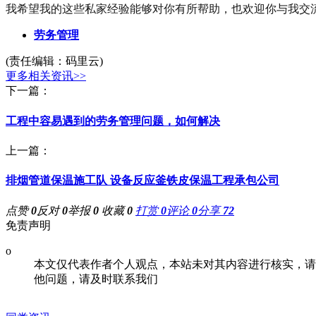
我希望我的这些私家经验能够对你有所帮助，也欢迎你与我交
劳务管理
(责任编辑：码里云)
更多相关资讯>>
下一篇：
工程中容易遇到的劳务管理问题，如何解决
上一篇：
排烟管道保温施工队 设备反应釜铁皮保温工程承包公司
点赞
0
反对
0
举报
0
收藏
0
打赏
0
评论
0
分享
72
免责声明
o
本文仅代表作者个人观点，本站未对其内容进行核实，请
他问题，请及时联系我们