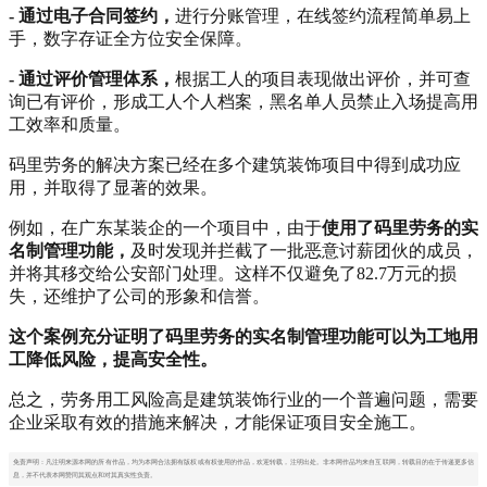
- 通过电子合同签约，
进行分账管理，在线签约流程简单易上
手，数字存证全方位安全保障。
- 通过评价管理体系，
根据工人的项目表现做出评价，并可查
询已有评价，形成工人个人档案，黑名单人员禁止入场提高用
工效率和质量。
码里劳务的解决方案已经在多个建筑装饰项目中得到成功应
用，并取得了显著的效果。
例如，在广东某装企的一个项目中，由于
使用了码里劳务的实
名制管理功能，
及时发现并拦截了一批恶意讨薪团伙的成员，
并将其移交给公安部门处理。这样不仅避免了82.7万元的损
失，还维护了公司的形象和信誉。
这个案例充分证明了码里劳务的实名制管理功能可以为工地用
工降低风险，提高安全性。
总之，劳务用工风险高是建筑装饰行业的一个普遍问题，需要
企业采取有效的措施来解决，才能保证项目安全施工。
免责声明：凡注明来源本网的所有作品，均为本网合法拥有版权或有权使用的作品，欢迎转载，注明出处。非本网作品均来自互联网，转载目的在于传递更多信
息，并不代表本网赞同其观点和对其真实性负责。