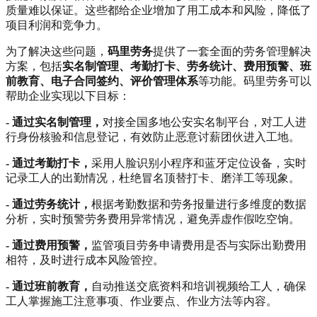
质量难以保证。这些都给企业增加了用工成本和风险，降低了
项目利润和竞争力。
为了解决这些问题，
码里劳务
提供了一套全面的劳务管理解决
方案，包括
实名制管理、考勤打卡、劳务统计、费用预警、班
前教育、电子合同签约、评价管理体系
等功能。码里劳务可以
帮助企业实现以下目标：
- 通过实名制管理，
对接全国多地公安实名制平台，对工人进
行身份核验和信息登记，有效防止恶意讨薪团伙进入工地。
- 通过考勤打卡，
采用人脸识别小程序和蓝牙定位设备，实时
记录工人的出勤情况，杜绝冒名顶替打卡、磨洋工等现象。
- 通过劳务统计，
根据考勤数据和劳务报量进行多维度的数据
分析，实时预警劳务费用异常情况，避免弄虚作假吃空饷。
- 通过费用预警，
监管项目劳务申请费用是否与实际出勤费用
相符，及时进行成本风险管控。
- 通过班前教育，
自动推送交底资料和培训视频给工人，确保
工人掌握施工注意事项、作业要点、作业方法等内容。