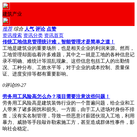
建筑产业
推荐
综合
人气
评论
点赞
资讯搜索
资讯分类
资讯首页
传统工地信息管理统计难，智能管理才是简单之道！
工地是建筑业的重要场所，也是相关企业的利润来源。然而，
工地管理却面临着许多难题，其中之一就是工地的各种信息记
录不明确、难统计等混乱现象。这些信息包括工人的出勤情
况、工种分布、工效水平等，对于企业的成本控制、质量保
证、进度安排等都有重要影响。
0评论
09-27
劳务用工风险高怎么办？项目需要注意这些问题！
劳务用工风险高是建筑装饰行业的一个普遍问题，给企业和工
人带来了诸多困扰和损失。一方面，由于工人进场对身份不排
查，没有实名制管理，导致一些恶意讨薪团伙混入工地，利用
暴力、威胁等手段敲诈勒索施工方，甚至造成群体性事件，影
响社会稳定。