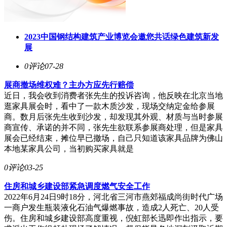
2023中国钢结构建筑产业博览会邀您共话绿色建筑新发
展
0评论
07-28
展商撤场维权难？主办方应先行赔偿
近日，我会收到消费者张先生的投诉咨询，他反映在北京当地
逛家具展会时，看中了一款木质沙发，现场交纳定金给参展
商。数月后张先生收到沙发，却发现其外观、材质与当时参展
商宣传、承诺的并不同，张先生欲联系参展商处理，但是家具
展会已经结束，摊位早已撤场，自己只知道该家具品牌为佛山
本地某家具公司，当初购买家具就是
0评论
03-25
住房和城乡建设部紧急调度燃气安全工作
2022年6月24日9时18分，河北省三河市燕郊福成尚街时代广场
一商户发生瓶装液化石油气爆燃事故，造成2人死亡、20人受
伤。住房和城乡建设部高度重视，倪虹部长迅即作出指示，要