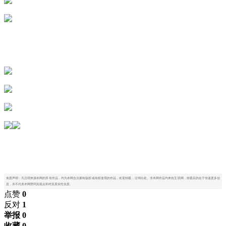
免责声明：凡注明来源本网的所有作品，均为本网合法拥有版权或有权使用的作品，欢迎转载，注明出处。非本网作品均来自互联网，转载目的在于传递更多信
息，并不代表本网赞同其观点和对其真实性负责。
点赞
0
反对
1
举报 0
收藏 0